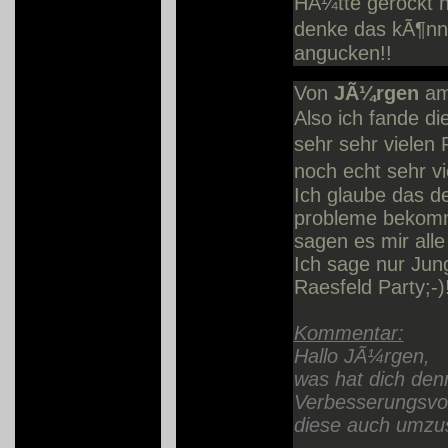
HÃ¼tte gerockt h
denke das kÃ¶nn
angucken!!
Von
JÃ¼rgen
am
Also ich fande di
sehr sehr vielen
noch echt sehr v
Ich glaube das de
probleme bekomme
sagen es mir alle
Ich sage nur Jun
Raesfeld Party;-)!
Kommentar:
Hallo JÃ¼rgen,
was hat dich den
Verbesserungsvo
diese auch umzu