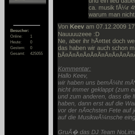
und ein lied daue
ca. musik fÃ¼r 4
warum man nicht 
Von
Keev
am 07.12.2009 17
Besucher:
Nauuuuzeee :D
Online:
1
Ne, aber ihr hÃ¤ttet doch w
Heute:
0
das haben wir auch schon me
Gestern:
0
Gesamt:
425055
bÃ¤Ã¤Ã¤Ã¤Ã¤Ã¤Ã¤Ã¤Ã¤Ã¤Ã
Kommentar:
Hallo Keev,
wir haben uns bemÃ¼ht mÃ¶g
nicht immer geklappt (zum ei
und zum anderen, dass die 
haben, dann erst auf die Wa
vor der nÃ¤chsten Fete auf j
auf die MusikwÃ¼nsche ein
GruÃ� das DJ Team NoLimi