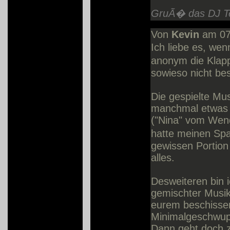
GruÃ� das DJ T
Von
Kevin
am 07
Ich liebe es, wen
anonym die Klap
sowieso nicht b
Die gespielte Musi
manchmal etwas
("Nina" vom Wend
hatte meinen Sp
gewissen Portio
alles.
Desweiteren bin 
gemischter Musik
eurem beschisse
Minimalgeschwup
Dann geht doch z