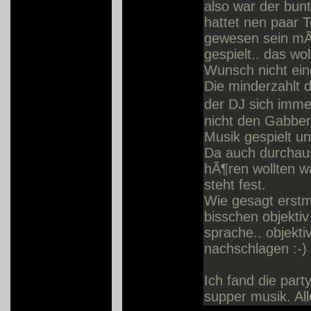
also war der bun
hattet nen paar 
gewesen sein mÃ
gespielt.. das wo
Wunsch nicht ei
Die minderzahlt 
der DJ sich imme
nicht den Gabber-
Musik gespielt un
Da auch durchaus
hÃ¶ren wollten w
steht fest.
Wie gesagt erst
bisschen objektiv
sprache.. objekti
nachschlagen :-)
Ich fand die party
supper musik. Al