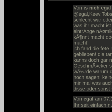
Von
is nich egal
@egal,Keev,Tobse
schlecht war ode
was ihr macht is
eintrÃ¤ge nÃ¤mli
kÃ¶nnt macht doc
macht!
ich fand die fete
geblieben! die t
kanns doch gar n
GeschmÃ¤cker si
wÃ¼rde warum da
noch sagen: kein
minimal was auch
disse oder sonst
Von
egal
am 07.1
Ihr seit einfach 