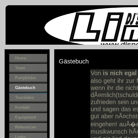
Home
Gästebuch
Team
Von
is nich egal
Partybilder
also geht ihr zur
wenn ihr die nich
Gästebuch
dÃ¤mlich(tschuld
Tourdates
zufrieden sein un
Kontakt
und sagen das es 
gut aber nÃ¤chst
Equipment
eingehen! auÃ�e
Referenzen
musikwunsch hÃ¤
Links