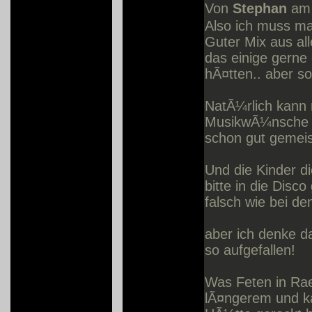
Von
Stephan
am 
Also ich muss ma
Guter Mix aus all
das einige gerne
hÃ¤tten.. aber s
NatÃ¼rlich kann 
MusikwÃ¼nsche ge
schon gut gemeis
Und die Kinder di
bitte in die Disc
falsch wie bei de
aber ich denke d
so aufgefallen!
Was Feten in Raes
lÃ¤ngerem und ka