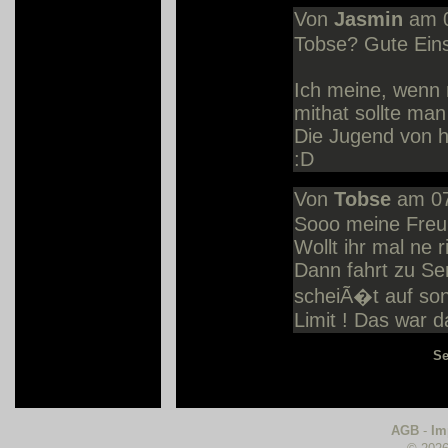
Von
Jasmin
am 0
Tobse? Gute Eins
Ich meine, wenn m
mithat sollte ma
Die Jugend von h
:D
Von
Tobse
am 07
Sooo meine Fre
Wollt ihr mal ne r
Dann fahrt zu Se
scheiÃ�t auf son
Limit ! Das war d
Se
AGB
-
Im